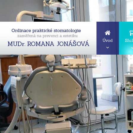
Úvod
Slu