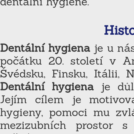
dentální hygieně.
Hist
Dentální hygiena
je u ná
počátku 20. století v A
Švédsku, Finsku, Itálii, 
Dentální hygiena
je důl
Jejím cílem je motivov
hygieny, pomoci mu zv
mezizubních prostor s