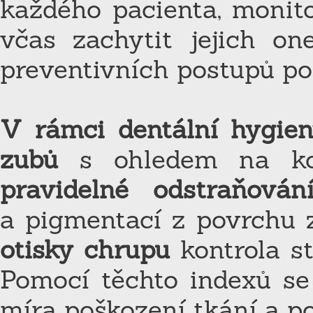
každého pacienta, monito
včas zachytit jejich o
preventivních postupů po
V rámci dentální hygie
zubů
s ohledem na konk
pravidelné odstraňová
a pigmentací z povrchu 
otisky chrupu
kontrola s
Pomocí těchto indexů se
míra poškození tkání a po