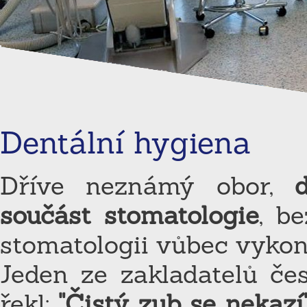
Dentální hygiena
Dříve neznámý obor,
součást stomatologie
, b
stomatologii vůbec vykon
Jeden ze zakladatelů če
řekl:
"Čistý zub se nekazí"