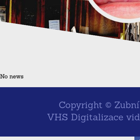
No news
Copyright ©
Zubní
VHS Digitalizace vi