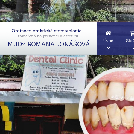
Úvod
Slu